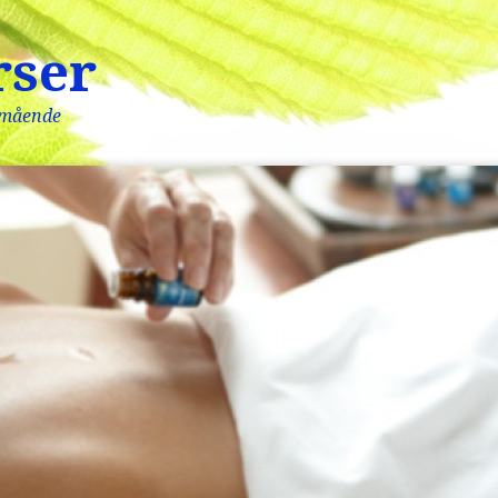
rser
lmående