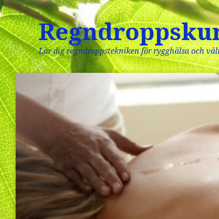
Regndroppsku
Lär dig regndroppstekniken för rygghälsa och vä