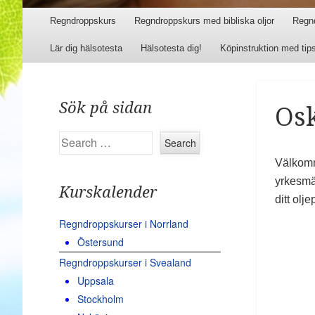
Menu
Skip to content
Regndroppskurs
Regndroppskurs med bibliska oljor
Regn
Lär dig hälsotesta
Hälsotesta dig!
Köpinstruktion med tip
Sök på sidan
Os
Search
Välkomm
yrkesmäs
Kurskalender
ditt olje
Regndroppskurser i Norrland
Östersund
Regndroppskurser i Svealand
Uppsala
Stockholm