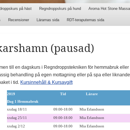
droppskurs på häst
Regndroppskurs på hund
Aroma Hot Stone Massa
s
Recensioner
Lärarnas sida
RDT-teraputernas sida
karshamn (pausad)
en till en dagskurs i Regndroppstekniken för hemmabruk eller f
sig behandling på egen mottagning eller på spa eller liknande. 
paket i tid.
Kursinnehåll & Kursavgift
2019
Tid
Lärare
Dag 1 Hemmabruk
xxdag 18/11
09.00-18.00
Mia Erlandsson
xxdag 25/11
09.00-18.00
Mia Erlandsson
xxdag 2/12
09.00-18.00
Mia Erlandsson