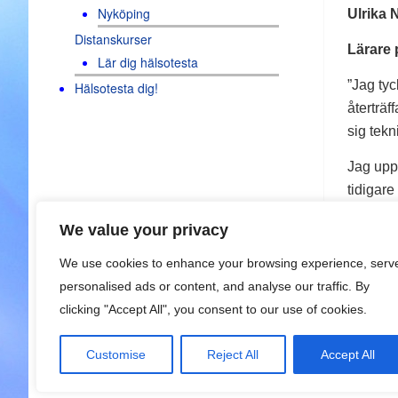
Nyköping
Ulrika 
Distanskurser
Lärare 
Lär dig hälsotesta
”Jag tyc
Hälsotesta dig!
återträf
sig tekn
Jag upp
tidigare
efteråt.
We value your privacy
Mina kun
We use cookies to enhance your browsing experience, serv
Åsa Ol
personalised ads or content, and analyse our traffic. By
clicking "Accept All", you consent to our use of cookies.
Lärare 
Customise
Reject All
Accept All