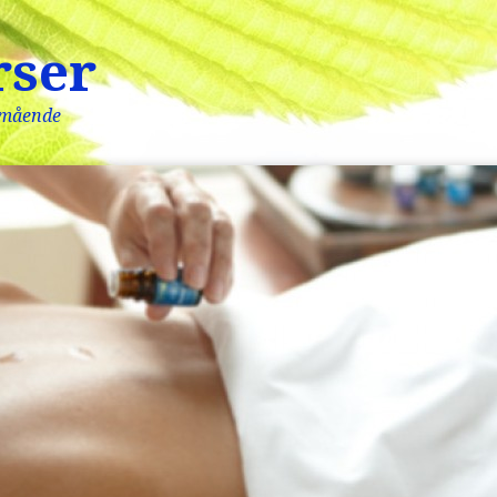
rser
lmående