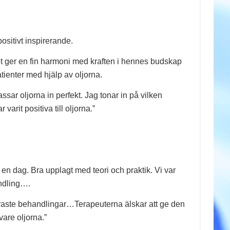
sitivt inspirerande.
det ger en fin harmoni med kraften i hennes budskap
tienter med hjälp av oljorna.
ar oljorna in perfekt. Jag tonar in på vilken
arit positiva till oljorna.”
en dag. Bra upplagt med teori och praktik. Vi var
andling….
puläraste behandlingar…Terapeuterna älskar att ge den
vare oljorna.”