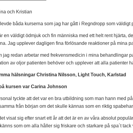
ina och Kristian
levde båda kurserna som jag har gått i Regndropp som väldigt po
r en väldigt ödmjuk och fin människa med ett helt rent hjärta, 
na. Jag upplever dagligen fina förlösande reaktioner på mina pa
 jag redan arbetar med frekvensmedicin i mina behandlingar pass
ion av oljor patienten behöver och upplever att alla patienter har v
ma hälsningar Christina Nilsson, Light Touch, Karlstad
på kursen var Carina Johnson
sonal tyckte att det var en bra utbildning som man hann med på 
eksamma från början om det skulle kännas som en riktig spabeh
et visat sig efter snart ett år att det är en av våra absolut po
känns som om alla håller sig friskare och starkare på spa´t tack 