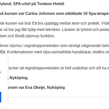
Nylund, SPA-chef på Torekov Hotell.
på kursen var Carina Johnson som utbildade 10 Spa-terapeut
kte kursen var bra! Ett bra upplägg mellan teori och praktik. Vita
far så har jag fått hjälp med tekniken. Läraren är lyhörd och ped
iken och förstå oljornas funktion.
lever oljorna i regndroppsmetoden som otroligt välgörande! beh
 fått. Kombinationen med oljor,varma/blöta handdukar, vitaflex o
der tycker att regndroppsmetoden är helt underbar och vill ha 
e
sson, Nyköping.
på kursen var Eva Okeijn, Nyköping