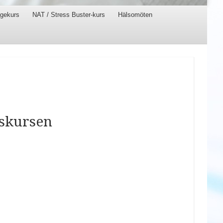
gekurs
NAT / Stress Buster-kurs
Hälsomöten
pskursen