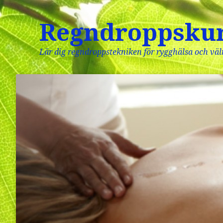
Regndroppsku
Lär dig regndroppstekniken för rygghälsa och vä