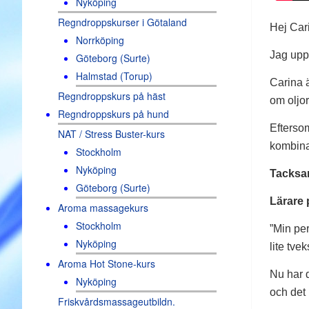
Nyköping
Regndroppskurser i Götaland
Hej Car
Norrköping
Jag upp
Göteborg (Surte)
Halmstad (Torup)
Carina ä
Regndroppskurs på häst
om oljor
Regndroppskurs på hund
Eftersom
NAT / Stress Buster-kurs
kombinat
Stockholm
Nyköping
Tacksam
Göteborg (Surte)
Lärare 
Aroma massagekurs
Stockholm
”Min per
Nyköping
lite tv
Aroma Hot Stone-kurs
Nu har d
Nyköping
och det 
Friskvårdsmassageutbildn.