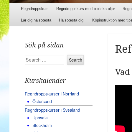
Menu
Skip to content
Regndroppskurs
Regndroppskurs med bibliska oljor
Regn
Lär dig hälsotesta
Hälsotesta dig!
Köpinstruktion med tip
Sök på sidan
Ref
Search
Vad
Kurskalender
Regndroppskurser i Norrland
Östersund
Regndroppskurser i Svealand
Uppsala
Stockholm