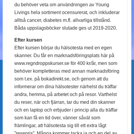
du behöver veta om användningen av Young
Livings hela sortiment ocensurerat, och inkluderar
alltså cancer, diabetes m.fl. allvarliga tillstånd.
Båda uppslagsböcker slutade ges ut 2019-2020.
Efter kursen
Efter kursen börjar du hälsotesta med en egen
skanner. Du får en marknadsföringsplats här på
www.regndroppskurser.se för 400 kr/år, men som
behöver kompletteras med annan marknadsföring
som t.ex. på bokadirekt.se, och genom att du
informerar om dina hälsotester närhelst du träffar
andra, hemma, på arbetet och på resor. Varthelst
du reser, när och fjärran, tar du med din skanner
och en laptop och erbjuder i princip alla du träffar
som kan få en tid över, vänner såväl som
främlingar, att hälsotesta sig till ett extra lågt
”resepris”. Många kommer tacka ja och en del av