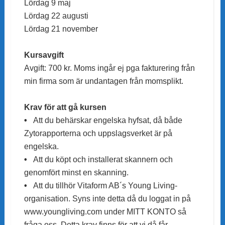
Lördag 9 maj
Lördag 22 augusti
Lördag 21 november
Kursavgift
Avgift: 700 kr. Moms ingår ej pga fakturering från
min firma som är undantagen från momsplikt.
Krav för att gå kursen
•
Att du behärskar engelska hyfsat, då både
Zytorapporterna och uppslagsverket är på
engelska.
•
Att du köpt och installerat skannern och
genomfört minst en skanning.
•
A
tt du tillhör Vitaform AB´s Young Living-
organisation. Syns inte detta då du loggat in på
www.youngliving.com under MITT KONTO så
fråga oss. Detta krav finns för att vi då får