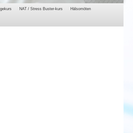
gekurs
NAT / Stress Buster-kurs
Hälsomöten