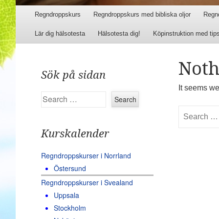
Menu
Skip to content
Regndroppskurs
Regndroppskurs med bibliska oljor
Regn
Lär dig hälsotesta
Hälsotesta dig!
Köpinstruktion med tip
Noth
Sök på sidan
It seems we
Search
Search
Kurskalender
Regndroppskurser i Norrland
Östersund
Regndroppskurser i Svealand
Uppsala
Stockholm