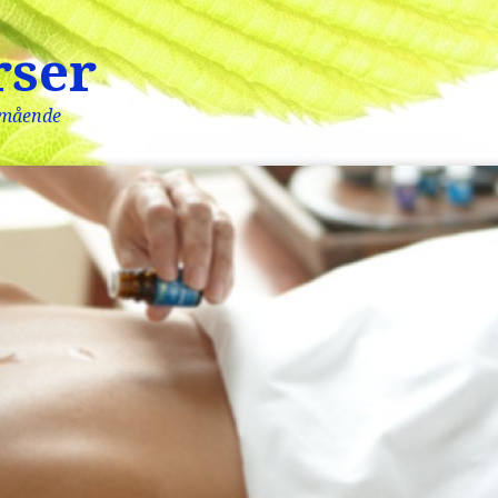
rser
lmående