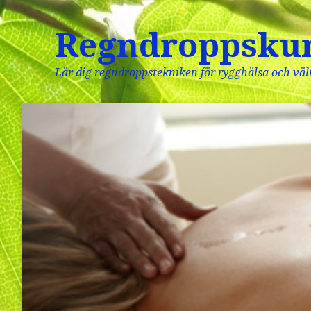
Regndroppsku
Lär dig regndroppstekniken för rygghälsa och vä